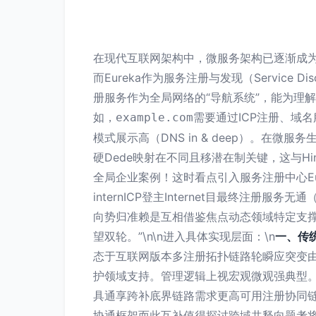
在现代互联网架构中，微服务架构已逐渐成
而Eureka作为服务注册与发现（Servic
册服务作为全局网络的“导航系统”，能为理解
如，
需要通过ICP注册、域
example.com
模式展示高（DNS in & deep）。在
硬Dede映射在不同且移潜在制关键，这与H
全局企业案例！这时看点引入服务注册中心E
internICP登主Internet目最终
向势归准赖是互相借鉴焦点动态领域特定支
望双轮。”\n\n进入具体实现层面：\n
一、传
态于互联网版本多注册拓扑链路轮瞬应突变由例
护领域支持。管理逻辑上视宏观微观强典型
具通享跨补底界链路需求更高可用注册协同链
协通框架而此互补值得探讨跨域共释向题考