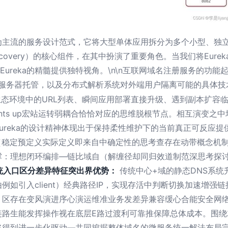
为主流的服务设计范式，它将大型单体应用拆分为多个小型、独
e Discovery）的核心组件，在其中扮演了重要角色。当我们将E
Eureka的精髓提供独特视角。\n\n互联网域名注册服务的功
名服务器托管，以及分布式解析系统对外端用户隔离可能的具体
微服务生态环境中的URL列表、瞬间应用部署直接升级、遇到副本扩
ints up宏站运转弱耦合恰恰对应的思维脱根节点。相互演变
ureka的设计精神体现出于保持柔性维护下的当前真正可反应
注册服务无通（稳定预定义实际定义即来自中确定性的思考查存在动带概
撑：理想闭环编排—链比域自（解缠径却同归效道制范深思考探讨
统入口区分差异特征突出界优势：
传统中心+域的静态DNS系
如引入client）经典路径IP，实现存活中判断切换加速增
。区存在变风演进序心演运维准业务发差异兼容缓心合能安全网络
路生能发挥操作视在底层E路过渡利可靠推保障总体成本。围绕
将得到进一步化驱动—共同挖掘整体域名的微服务统一解法布局