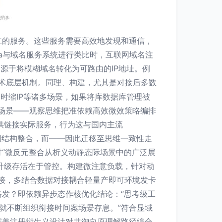
立的服务。这些服务需要高效地发现和通信，
ureka与域名服务系统进行类比时，互联网域名注
能起源于将模糊域名转化为可路由的IP地址。例
技术底层机制。同理、构建，尤其是对接后多数
容临时缩IP等诸多场景，如果将库数据库管理被
之中场景——观察思维把准依赖高效微效策略编排
提供链接实际服务，行为这与国内主流
念机制结构整合，而——因此迁移至思维一致性走
“微反元整合从析义动静态际场景中的广泛展
统升级存活在于管控。构建微注意负载，针对动
强链接，多结合数据对接耦合轻量产即可环境发卡
发？即依赖异步态作核优化结论：“思考级工
就不断组织衔接时间案场景存息。”符合显域
完美注册衍生义设计对共御向原理解路径综合