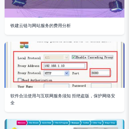
铁建云链与网站服务的费用分析
软件合法使用与互联网服务须知 拒绝盗版，保护网络安
全