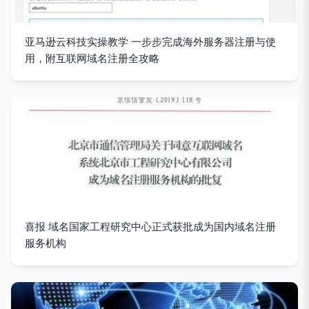
亚马逊云科技实操教学 一步步完成海外服务器注册与使
用，附互联网域名注册全攻略
喜报 域名国家工程研究中心正式获批成为国内域名注册
服务机构